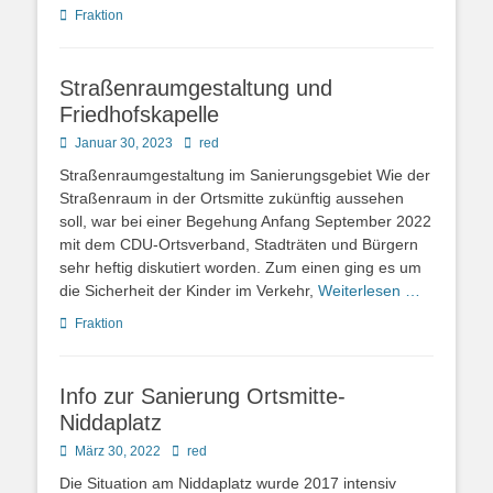
Kategorien
Fraktion
Straßenraumgestaltung und
Friedhofskapelle
Posted
Autor
Januar 30, 2023
red
on
Straßenraumgestaltung im Sanierungsgebiet Wie der
Straßenraum in der Ortsmitte zukünftig aussehen
soll, war bei einer Begehung Anfang September 2022
mit dem CDU-Ortsverband, Stadträten und Bürgern
sehr heftig diskutiert worden. Zum einen ging es um
die Sicherheit der Kinder im Verkehr,
Weiterlesen …
Kategorien
Fraktion
Info zur Sanierung Ortsmitte-
Niddaplatz
Posted
Autor
März 30, 2022
red
on
Die Situation am Niddaplatz wurde 2017 intensiv