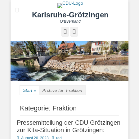
Karlsruhe-Grötzingen
Ortsverband
Facebook
Instagram
Start
»
Archive für
Fraktion
Kategorie:
Fraktion
Pressemitteilung der CDU Grötzingen
zur Kita-Situation in Grötzingen:
Posted
Autor
August 20, 2023
red