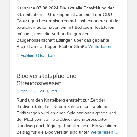
on
Karlsruhe 07.08.2024 Die aktuelle Entwicklung der
Kita-Situation in Grötzingen ist aus Sicht der CDU
Grötzingen besorgniserregend. Insbesondere auf der
baulichen Seite haben wir mit Bedauern feststellen
müssen, dass die Verhandlungen der
Baugenossenschaft Ettlingen über das geplante
Projekt an der Eugen-Kleiber-Straße
Weiterlesen …
Kategorien
Fraktion
,
Ortsverband
Biodiversitätspfad und
Streuobstwiesen
Posted
Autor
April 25, 2023
red
on
Rund um den Knittelberg entsteht zur Zeit der
Biodiversitätspfad. Neben zahlreichen Tafeln mit
Erklärungen wird es auch Spielstationen geben und
der Pfad somit ein attraktiver und interessanter
Rundweg auch fürjunge Familien sein. Ein wichtiger
Beitrag für die Biodiversität sind unter
Weiterlesen …