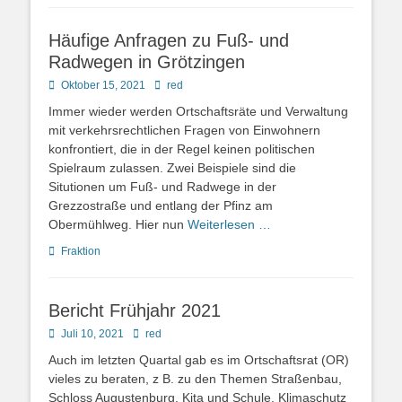
Häufige Anfragen zu Fuß- und
Radwegen in Grötzingen
Posted
Autor
Oktober 15, 2021
red
on
Immer wieder werden Ortschaftsräte und Verwaltung
mit verkehrsrechtlichen Fragen von Einwohnern
konfrontiert, die in der Regel keinen politischen
Spielraum zulassen. Zwei Beispiele sind die
Situtionen um Fuß- und Radwege in der
Grezzostraße und entlang der Pfinz am
Obermühlweg. Hier nun
Weiterlesen …
Kategorien
Fraktion
Bericht Frühjahr 2021
Posted
Autor
Juli 10, 2021
red
on
Auch im letzten Quartal gab es im Ortschaftsrat (OR)
vieles zu beraten, z B. zu den Themen Straßenbau,
Schloss Augustenburg, Kita und Schule, Klimaschutz