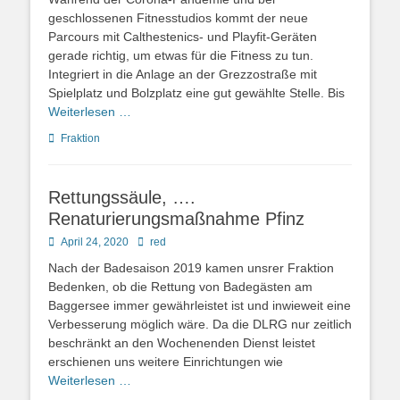
geschlossenen Fitnesstudios kommt der neue
Parcours mit Calthestenics- und Playfit-Geräten
gerade richtig, um etwas für die Fitness zu tun.
Integriert in die Anlage an der Grezzostraße mit
Spielplatz und Bolzplatz eine gut gewählte Stelle. Bis
Weiterlesen …
Kategorien
Fraktion
Rettungssäule, ….
Renaturierungsmaßnahme Pfinz
Posted
Autor
April 24, 2020
red
on
Nach der Badesaison 2019 kamen unsrer Fraktion
Bedenken, ob die Rettung von Badegästen am
Baggersee immer gewährleistet ist und inwieweit eine
Verbesserung möglich wäre. Da die DLRG nur zeitlich
beschränkt an den Wochenenden Dienst leistet
erschienen uns weitere Einrichtungen wie
Weiterlesen …