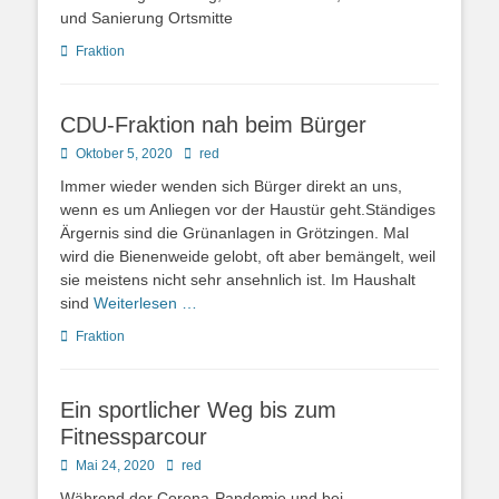
und Sanierung Ortsmitte
Kategorien
Fraktion
CDU-Fraktion nah beim Bürger
Posted
Autor
Oktober 5, 2020
red
on
Immer wieder wenden sich Bürger direkt an uns,
wenn es um Anliegen vor der Haustür geht.Ständiges
Ärgernis sind die Grünanlagen in Grötzingen. Mal
wird die Bienenweide gelobt, oft aber bemängelt, weil
sie meistens nicht sehr ansehnlich ist. Im Haushalt
sind
Weiterlesen …
Kategorien
Fraktion
Ein sportlicher Weg bis zum
Fitnessparcour
Posted
Autor
Mai 24, 2020
red
on
Während der Corona-Pandemie und bei